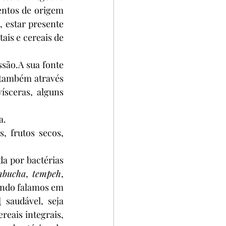
entos de origem 
 estar presente 
is e cereais de 
são.A sua fonte 
 também através 
sceras, alguns 
a.
, frutos secos, 
a por bactérias 
mbucha
, 
tempeh
, 
ando falamos em 
l
 saudável, seja 
ereais integrais, 