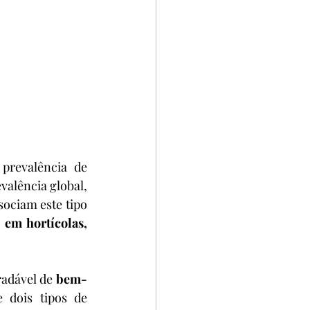
prevalência de 
alência global, 
ciam este tipo 
 em hortícolas, 
adável de 
bem-
dois tipos de 