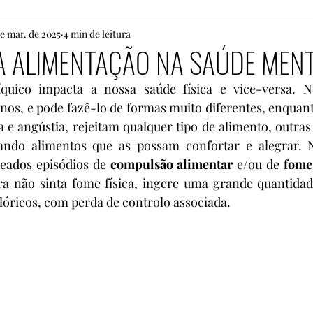
de mar. de 2025
Matrimónio
4 min de leitura
Espiritualidade
Sofrimento
A ALIMENTAÇÃO NA SAÚDE MEN
quico impacta a nossa saúde física e vice-versa. Ne
ecimento
Paternidade
masculinidade
Teolo
nos, e pode fazê-lo de formas muito diferentes, enquan
a e angústia, rejeitam qualquer tipo de alimento, outra
ando alimentos que as possam confortar e alegrar. N
ternidade
Projeto
Pedopsiquiatria
Psicote
eados episódios de 
compulsão alimentar 
e/ou de 
fome
a não sinta fome física, ingere uma grande quantidade
óricos, com perda de controlo associada.
ão
mulher