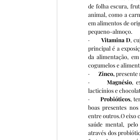
de folha escura, fr
animal, como a carne
em alimentos de orig
pequeno-almoço.
·       
Vitamina D
, c
principal é a exposi
da alimentação, em
cogumelos e alimento
·       
Zinco, 
presente 
·       
Magnésio
, e
lacticínios e chocola
·       
Probióticos
, t
boas presentes nos 
entre outros.O eixo 
saúde mental, pel
através dos probiót