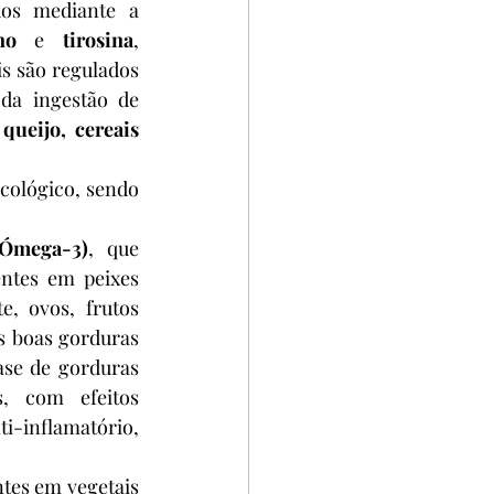
dos mediante a 
ano 
e 
tirosina
, 
s são regulados 
da ingestão de 
queijo, cereais 
cológico, sendo 
 Ómega-3)
, que 
ntes em peixes 
, ovos, frutos 
s boas gorduras 
ase de gorduras 
, com efeitos 
-inflamatório, 
ntes em vegetais 