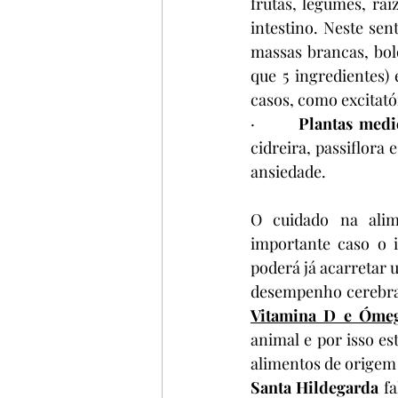
frutas, legumes, raí
intestino. Neste sen
massas brancas, bol
que 5 ingredientes)
casos, como excitató
·       
Plantas medi
cidreira, passiflora
ansiedade.
O cuidado na alim
importante caso o 
poderá já acarretar 
desempenho cerebral
Vitamina D e Óme
animal e por isso es
alimentos de origem 
Santa Hildegarda
 f