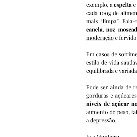
exemplo, a 
espelta
 e
cada 100g de alimen
mais “limpa”. Fala
canela, noz-moscad
moderação
 e fervid
Em casos de sofrime
estilo de vida saudá
equilibrada e variada
Pode ser ainda de rel
gorduras e açúcares 
níveis de açúcar n
aumento do peso, fat
a depressão.
Eva Monteiro