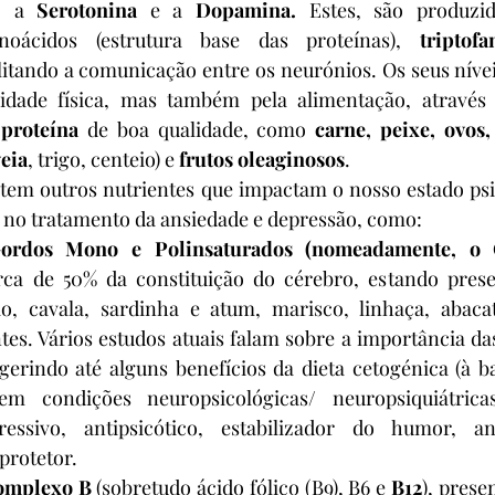
, a 
Serotonina 
e a 
Dopamina.
 Estes, são produzi
oácidos (estrutura base das proteínas), 
triptof
litando a comunicação entre os neurónios. Os seus nívei
vidade física, mas também pela alimentação, através 
 
proteína 
de boa qualidade, como 
carne, peixe, ovos, 
veia
, trigo, centeio) e 
frutos oleaginosos
.
stem outros nutrientes que impactam o nosso estado psi
s no tratamento da ansiedade e depressão, como:
ordos Mono e Polinsaturados (nomeadamente, o
ca de 50% da constituição do cérebro, estando prese
 cavala, sardinha e atum, marisco, linhaça, abacate
es. Vários estudos atuais falam sobre a importância da
gerindo até alguns benefícios da dieta cetogénica (à b
m condições neuropsicológicas/ neuropsiquiátricas
pressivo, antipsicótico, estabilizador do humor, anti
protetor.
omplexo B 
(sobretudo ácido fólico (B9), B6 e 
B12
), prese