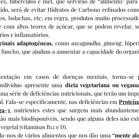
zes, tubérculos e mel, que servirão de “alimento” para 
tido, será de evitar Hidratos de Carbono refinados com
os, bolachas, etc; em regra, produtos muito processado
 e com altos teores de açúcar, que se podem revelar, s
rios e inflamatórios.
cinais adaptogéneas,
 como 
aswagandha
, 
ginseng
, hiper
 e funcho, que ajudam a aumentar a capacidade do organi
entação em casos de doenças mentais, torna-se pa
indivíduo apresente uma 
dieta vegetariana ou vegana
uma série de deficiências nutricionais, que terão um impa
. Fala-se especificamente, nas deficiências em 
Proteína
ga-3
, nutrientes estes que surgem mais abundanteme
tão mais biodisponíveis, sendo que alguns deles não ex
vegetal (vitaminas B12 e D).
ala-nos de vários alimentos que nos dão uma 
“mente al