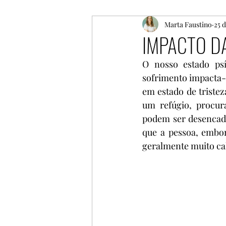
Logoterapia
Marta Faustino
Felicidade
25 
IMPACTO D
O nosso estado psí
Feminilidade
Autoconh
sofrimento impacta-
em estado de tristez
um refúgio, procur
Traumas
Futuro
ma
podem ser desencad
que a pessoa, embor
geralmente muito cal
Terapia de casal
nutriç