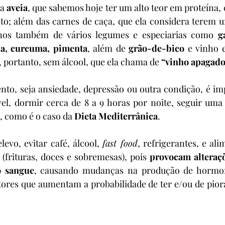
 a 
aveia
, que sabemos hoje ter um alto teor em proteína, 
to; além das carnes de caça, que ela considera terem u
-nos também de vários legumes e especiarias como 
g
a, curcuma, pimenta
, além de 
grão-de-bico
 e vinho 
o, portanto, sem álcool, que ela chama de 
“vinho apagado
nto, seja ansiedade, depressão ou outra condição, é im
vel, dormir cerca de 8 a 9 horas por noite, seguir uma 
, como é o caso da 
Dieta Mediterrânica
.
evo, evitar café, álcool, 
fast food
, refrigerantes, e ali
(frituras, doces e sobremesas), pois 
provocam alteraçõ
o sangue
, causando mudanças na produção de hormon
ores que aumentam a probabilidade de ter e/ou de piora