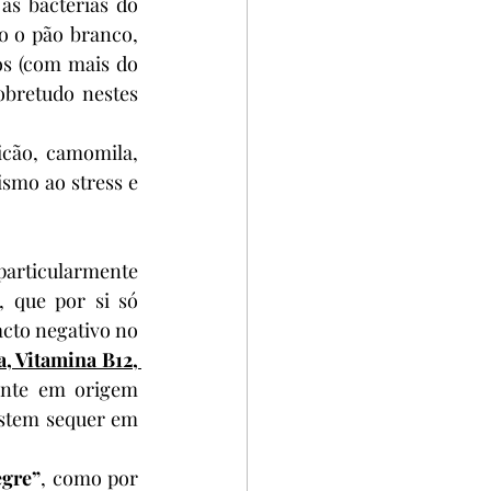
as bactérias do 
o o pão branco, 
s (com mais do 
obretudo nestes 
icão, camomila, 
smo ao stress e 
rticularmente 
, que por si só 
cto negativo no 
, Vitamina B12, 
nte em origem 
istem sequer em 
egre”
, como por 