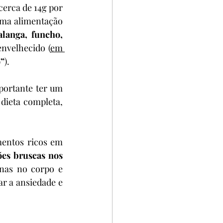
cerca de 14g por 
ma alimentação 
alanga, funcho, 
envelhecido (
em 
”
).
portante ter um 
dieta completa, 
mentos ricos em 
es bruscas nos 
as no corpo e 
r a ansiedade e 