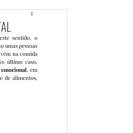
Luto
Família
TAL
ste sentido, o 
gia do Corpo
to umas pessoas 
s vêm na comida 
o último caso, 
rapia
 emocional
, em 
 de alimentos, 