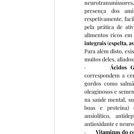
neurotransmissores
presença dos amin
respetivamente, faci
pela prática de ati
alimentos ricos em
integrais
 (
espelta, a
Para além disto, exi
muitos deles, aliado
·       
Ácidos G
correspondem a cer
gordos como salmão,
oleaginosos e sement
na saúde mental, su
boas e proteína) e
ansiolítico, antide
antioxidante e neuro
·       
Vitaminas do c