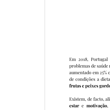
Em 2018, Portugal 
problemas de saúde m
aumentado em 25% co
de condições a dieta
frutas e peixes gord
Existem, de facto, 
estar
 e 
motivação
,