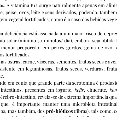
utas. A vitamina B12 surge naturalmente apenas em alim
, peixe, ovos, leite e seus derivados, podendo, também,
em vegetal fortificados, como é o caso das bebidas vegeta
uja deficiência está associada a um maior risco de depres
ção solar (mínimo 30 minutos/ dia), embora seja obtida
 menor proporção, em peixes gordos, gema de ovo, ví
s fortificados.
nas ostras, carne, vísceras, sementes, frutos secos e avei
xistente em leguminosas, frutos secos, verduras, frutas
te.
endo em conta que grande parte da serotonina é produzid
intestinos, presentes em iogurte, 
kefir
, chucrute, 
ko
cérebro-intestino, revela-se de extrema importância qu
o que, é importante manter uma 
microbiota intestina
icos, mas também, dos 
pré-bióticos 
(fibras), tais como, c