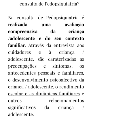
consulta de Pedopsiquiatria?
Na consulta de Pedopsiquiatria é 
realizada uma avaliação 
compreensiva da criança 
/adolescente e do seu contexto 
familiar
. Através da entrevista aos 
cuidadores e à criança / 
adolescente, são caraterizadas as 
preocupações e sintomas, os 
antecedentes pessoais e familiares, 
o desenvolvimento psicoafectivo
 da 
criança / adolescente, 
o rendimento 
escolar e as dinâmicas familiares
 e 
outros relacionamentos 
significativos da criança / 
adolescente.