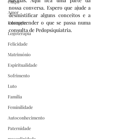
dúvidas. Aqui fica uma parte da 
Culpa
nossa conversa. Espero que ajude a 
Amor
desmistificar alguns conceitos e a 
compreender o que se passa numa 
Educação
consulta de Pedopsiquiatria.
Logoterapia
Felicidade
Matrimónio
Espiritualidade
Sofrimento
Luto
Família
Feminilidade
Autoconhecimento
Paternidade
masculinidade