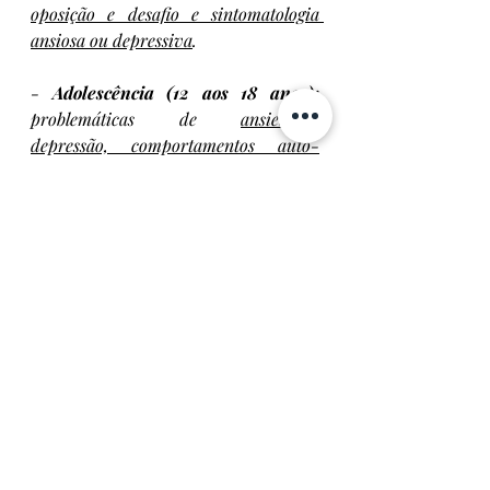
oposição e desafio e sintomatologia 
ansiosa ou depressiva
. 
- 
Adolescência (12 aos 18 anos): 
problemáticas de 
ansiedade, 
depressão, comportamentos auto-
lesivos e risco suicidário, problemas 
do comportamento, perturbações do 
comportamento alimentar e quebra do 
funcionamento académico ou 
relacional.
Agradecemos à nossa 
Pedopsiquiatra, Dra. Marta Santana. 
Caso queria colocar uma questão 
envie para 
clinicamfaustino@gmail.com
pedopsiquiatria
adolescencia
tratamento