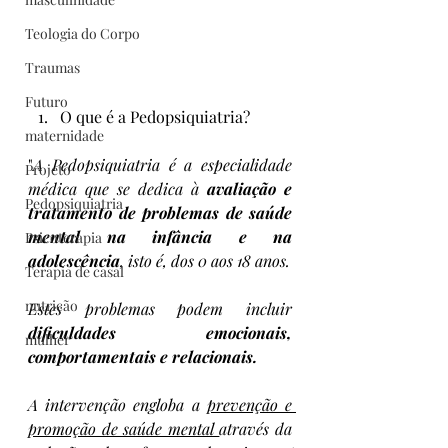
Teologia do Corpo
Traumas
Futuro
O que é a Pedopsiquiatria?
maternidade
"
A Pedopsiquiatria é a especialidade 
Projeto
médica que se dedica à 
avaliação e 
Pedopsiquiatria
tratamento de problemas de saúde 
mental na infância e na 
Psicoterapia
adolescência
, isto é, dos 0 aos 18 anos. 
Terapia de casal
nutrição
Estes problemas podem incluir 
dificuldades emocionais, 
mulher
comportamentais e relacionais.
A intervenção engloba a 
prevenção e 
promoção de saúde mental 
através da 