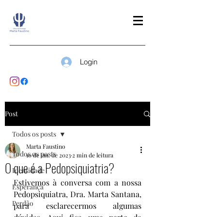
Login
Post
Todos os posts
Marta Faustino
Todos os posts
10 de jan. de 2023
2 min de leitura
O que é a Pedopsiquiatria?
Identidade
Estivemos à conversa com a nossa 
Esperança
Pedopsiquiatra, Dra. Marta Santana, 
Perdão
para esclarecermos algumas 