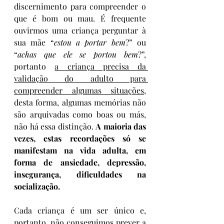
discernimento para compreender o 
que é bom ou mau. É frequente 
ouvirmos uma criança perguntar à 
sua mãe “
estou a portar bem
?” ou 
“
achas que ele se portou bem
?”, 
portanto 
a criança precisa da 
validação do adulto para 
compreender algumas situações
, 
desta forma, algumas memórias não 
são arquivadas como boas ou más, 
não há essa distinção. 
A maioria das 
vezes, estas recordações só se 
manifestam na vida adulta, em 
forma de ansiedade, depressão, 
insegurança, dificuldades na 
socialização.
Cada criança é um ser único e, 
portanto, não conseguimos prever a 