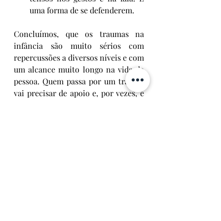
uma forma de se defenderem.
Concluímos, que os traumas na 
infância são muito sérios com 
repercussões a diversos níveis e com 
um alcance muito longo na vida da 
pessoa. Quem passa por um trauma 
vai precisar de apoio e, por vezes, é 
mesmo necessário um apoio 
especializado, com o intuito de 
ajudar a dar sentido à sua vida, a 
resignificar as experiências 
traumatizantes e trilhar o caminho 
do perdão.
Na próxima semana, vamos 
conhecer alguns tipos de traumas 
que podem ser vividos na infância.