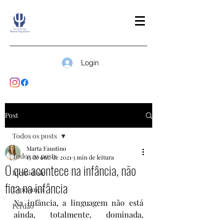
Login
Post
Todos os posts
Marta Faustino
Todos os posts
15 de out. de 2021
3 min de leitura
O que acontece na infância, não
Identidade
fica na infância
Esperança
Na infância, a linguagem não está 
Perdão
ainda, totalmente, dominada, 