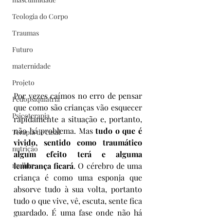
Teologia do Corpo
Traumas
Futuro
maternidade
Projeto
Por vezes caímos no erro de pensar 
Pedopsiquiatria
que como são crianças vão esquecer 
Psicoterapia
rapidamente a situação e, portanto, 
não há problema. Mas 
tudo o que é 
Terapia de casal
vivido, sentido como traumático 
nutrição
algum efeito terá e alguma 
mulher
lembrança ficará
. O cérebro de uma 
criança é como uma esponja que 
absorve tudo à sua volta, portanto 
tudo o que vive, vê, escuta, sente fica 
guardado. É uma fase onde não há 