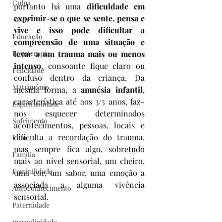
Culpa
portanto há uma 
dificuldade em 
exprimir-se o que se sente, pensa e 
Amor
vive e isso pode dificultar a 
Educação
compreensão de uma situação e 
Logoterapia
levar a um trauma mais ou menos 
intenso
, consoante fique claro ou 
Felicidade
confuso dentro da criança. Da 
Matrimónio
mesma forma, a 
amnésia infantil
, 
característica até aos 3/5 anos, faz-
Espiritualidade
nos esquecer determinados 
Sofrimento
acontecimentos, pessoas, locais e 
dificulta a recordação do trauma, 
Luto
mas sempre fica algo, sobretudo 
Família
mais ao nível sensorial, um cheiro, 
Feminilidade
uma cor, um sabor, uma emoção a 
associada a alguma vivência 
Autoconhecimento
sensorial.
Paternidade
masculinidade