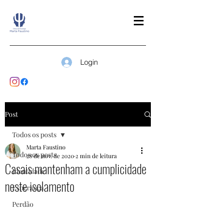
Login
Post
Todos os posts
Marta Faustino
Todos os posts
28 de nov. de 2020
2 min de leitura
Casais mantenham a cumplicidade
Identidade
neste isolamento
Esperança
Perdão