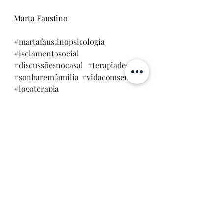
Marta Faustino
#martafaustinopsicologia
#isolamentosocial
#discussõesnocasal
#terapiadecasal
#sonharemfamilia
#vidacomsentido
#logoterapia
terapiadecasal
isolamentosocial
discussaonocasal
onharemfamilia
vidacomsentido
goterapia
Amor
Educação
Logoterapia