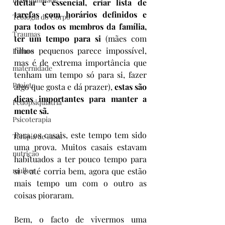
deitar é essencial, criar lista de 
tarefas com horários definidos e 
Teologia do Corpo
para todos os membros da família, 
Traumas
ter um tempo para si
 (mães com 
filhos pequenos parece impossível, 
Futuro
mas é de extrema importância que 
maternidade
tenham um tempo só para si, fazer 
Projeto
algo que gosta e dá prazer), 
estas são 
dicas importantes para manter a 
Pedopsiquiatria
mente sã.
Psicoterapia
Para os casais, este tempo tem sido 
Terapia de casal
uma prova. Muitos casais estavam 
nutrição
habituados a ter pouco tempo para 
mulher
si e até corria bem, agora que estão 
mais tempo um com o outro as 
coisas pioraram.
Bem, o facto de vivermos uma 