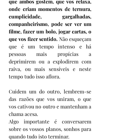
que ambos gostem, que vos relaxa, 
onde criam momentos de ternura, 
cumplicidade, gargalhadas, 
companheirismo, pode ser ver um 
filme, fazer um bolo, jogar cartas, o 
que vos fizer sentido. 
Não esqueçam 
que é um tempo intenso e há 
pessoas mais propícias a 
deprimirem ou a explodirem com 
raiva, ou mais sensíveis e neste 
tempo tudo isso aflora.
Cuidem um do outro, lembrem-se 
das razões que vos uniram, o que 
vos cativou no outro e mantenham a 
chama acesa.
Algo importante é conversarem 
sobre os vossos planos, sonhos para 
quando tudo isto terminar.