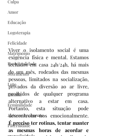
Culpa
Amor
Educação
Logoterapia
Felicidade
Viver o isolamento social é uma 
Matrimónio
exigência física e mental. Estamos 
Espiritualidade
fechados em casa 24h/24h, há mais 
de um mês, rodeados das mesmas 
Sofrimento
pessoas, limitados na socialização, 
Luto
privados da diversão ao ar livre, 
proibidos de qualquer programa 
Família
alternativo a estar em casa. 
Feminilidade
Portanto, esta situação pode 
Autoconhecimento
descontrolar-nos emocionalmente. 
É preciso ter rotinas, tentar manter 
Paternidade
as mesmas horas de acordar e 
masculinidade