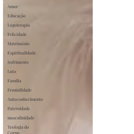
Amor
Educação
Logoterapia
Felicidade
Matrimónio
Espiritualidade
Sofrimento
Luto
Família
Feminilidade
Autoconhecimento
Paternidade
masculinidade
Teologia do
Corpo