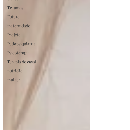
Traumas
Futuro
maternidade
Projeto
Pedopsiquiatria
Psicoterapia
Terapia de casal
nutrição
mulher