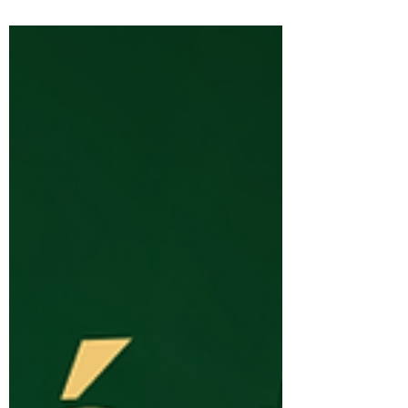
promessas. Queremos mudar, melhorar,
fazer diferente. Este impulso, este desejo,
revela a necessidade de sentir que a vida
caminha para algum sentido. À medida
que os dias passam, o entusiasmo inicial
abranda. A rotina regressa, os limites
reaparecem e os velhos padrões tornam-
se visíveis. A meio de janeiro,
percebemos que não nos reinventámos.
Voltámos a ser quem somos e é
precisamente aqui que o ano começa