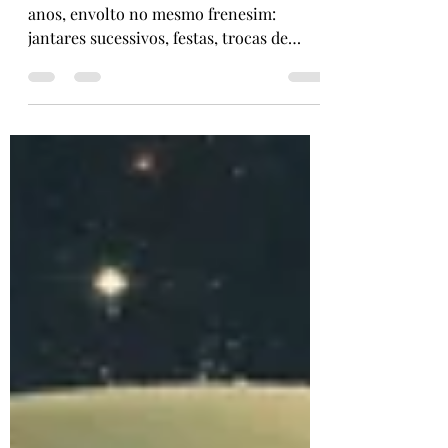
Marta Faustino
15 de dez. de 2025
3 min de leitura
O Natal é Família: nós e os outros
O Natal está a chegar e, como todos os
anos, envolto no mesmo frenesim:
jantares sucessivos, festas, trocas de
prendas, amigos secretos e um conjunto
de solicitações. Há compras feitas à
pressa, filas intermináveis e a
necessidade de mostrarmos
disponibilidade, alegria e presença social.
Corremos de um lado para o outro,
quando muitas vezes o que realmente
precisamos é de uma pausa. Falamos
tanto da “magia do Natal”, mas o que
mais vemos é gente cansada, relações