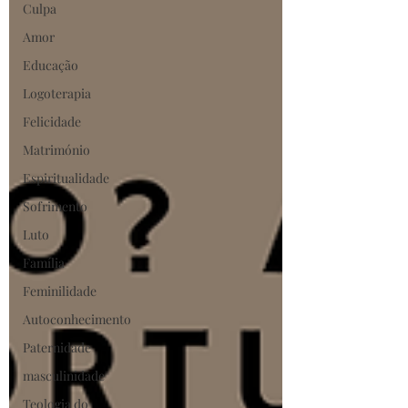
Culpa
Amor
Educação
Logoterapia
Felicidade
Matrimónio
Espiritualidade
Sofrimento
Luto
Família
Feminilidade
Autoconhecimento
Paternidade
masculinidade
Teologia do