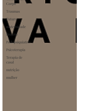
Corpo
Traumas
Futuro
maternidade
Projeto
Pedopsiquiatria
Psicoterapia
Terapia de
casal
nutrição
mulher