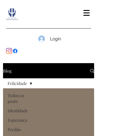
Login
Blog
Felicidade
Todos os
posts
Identidade
Esperança
Perdão