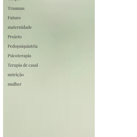
Traumas
Futuro
maternidade
Projeto
Pedopsiquiatria
Psicoterapia
Terapia de casal
nutrição
mulher