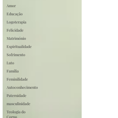
Amor
Educação
Logoterapia
Felicidade
Matrimónio
Espiritualidade
Sofrimento
Luto
Família
Feminilidade
Autoconhecimento
Paternidade
masculinidade
Teologia do
Corpo