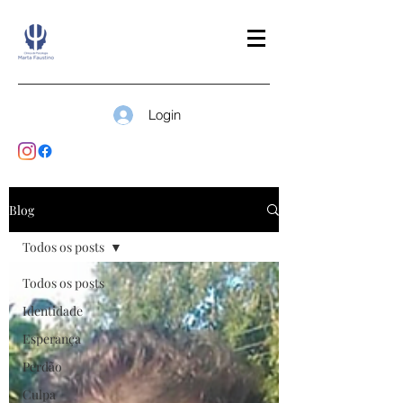
Login
Blog
Todos os posts
Todos os posts
Identidade
Esperança
Perdão
Culpa