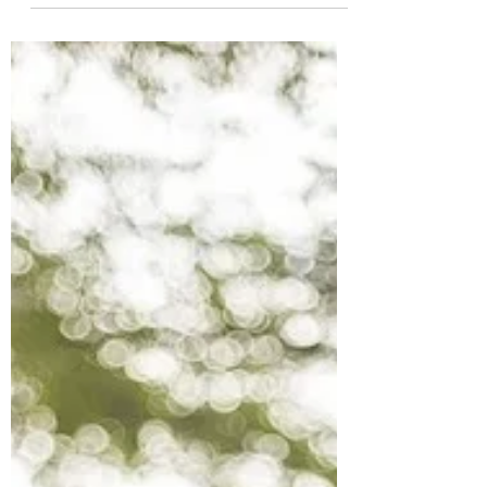
19 de mai. de 2025
2 min de leitura
Ser mulher de corpo e alma
inteira
Maio é um mês cheio de significados: é o
mês das flores, da primavera, do Dia da
Mãe e da celebração de Maria. Um tempo
que convida a...