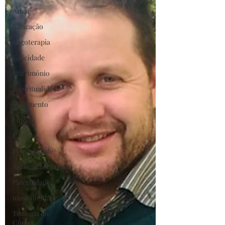
Amor
Educação
Logoterapia
Felicidade
Matrimónio
Espiritualidade
Sofrimento
Luto
Família
Feminilidade
Autoconhecimento
Paternidade
masculinidade
Teologia do
Corpo