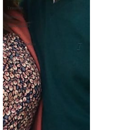
Traumas
Futuro
maternidade
Projeto
Pedopsiquiatria
Psicoterapia
Terapia de casal
nutrição
mulher