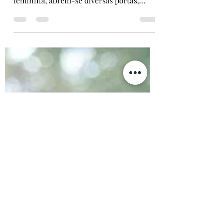
Marta Faustino
17 de dez. de 2020
3 min de leitura
As diversas portas a abrir para
conhecer a identidade feminina
Quando eu entro neste caminho de
descoberta da minha identidade
feminina, abrem-se diversas portas,
umas deixam-me com um grande
sorriso...