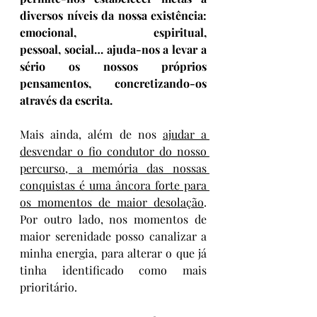
diversos níveis da nossa existência: 
emocional, espiritual, 
pessoal, social… ajuda-nos a levar a 
sério os nossos próprios 
pensamentos, concretizando-os 
através da escrita.
Mais ainda, além de nos 
ajudar a 
desvendar o fio condutor do nosso 
percurso, a memória das nossas 
conquistas é uma âncora forte para 
os momentos de maior desolação
. 
Por outro lado, nos momentos de 
maior serenidade posso canalizar a 
minha energia, para alterar o que já 
tinha identificado como mais 
prioritário.