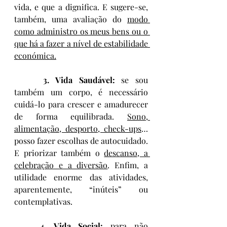
vida, e que a dignifica. E sugere-se, 
também, uma avaliação do 
modo 
como administro os meus bens ou o 
que há a fazer a nível de estabilidade 
económica.
	3. Vida Saudável:
 se sou 
também um corpo, é necessário 
cuidá-lo para crescer e amadurecer 
de forma equilibrada. 
Sono, 
alimentação, desporto, check-ups
… 
posso fazer escolhas de autocuidado. 
E priorizar também o 
descanso, a 
celebração e a diversão
. Enfim, a 
utilidade enorme das atividades, 
aparentemente, “inúteis” ou 
contemplativas.
4. Vida Social:
 para não 