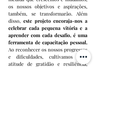
os nossos objetivos e aspirações, 
também, se transformarão. Além 
disso, 
este projeto encoraja-nos a 
celebrar cada pequena vitória e a 
aprender com cada desafio, é uma 
ferramenta de capacitação pessoal. 
Ao reconhecer os nossos progressos 
e dificuldades, cultivamos uma 
atitude de gratidão e resiliência, 
fundamentais para a nossa saúde 
emocional e bem-estar geral.
	Concluímos este projeto com 
esperança e expectativa, sabendo 
que cada passo em direção ao 
autoconhecimento e crescimento 
pessoal leva-nos a uma vida mais 
rica, realizada, e livre para nos 