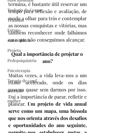
termina, é bastante útil reservar um 
Teologia do Corpo
tempo para reflexão e avaliação, de 
modo a olhar para trás e contemplar 
Traumas
as nossas conquistas e vitórias, mas 
Futuro
também reconhecer onde falhámos 
ou o que não conseguimos alcançar.
maternidade
Projeto
Qual a importância de projetar o 
Pedopsiquiatria
ano?
Psicoterapia
Muitas vezes, a vida leva-nos a um 
Terapia de casal
ritmo acelerado, onde os dias 
passam quase sem darmos por isso. 
nutrição
Daí a importância de parar, refletir e 
mulher
planear. 
Um projeto de vida anual 
serve como um mapa, uma bússola 
que nos orienta através dos desafios 
e oportunidades do ano seguinte, 
permite-nos estabelecer metas a 