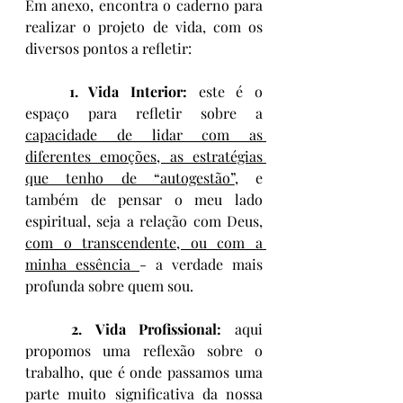
Em anexo, encontra o caderno para 
realizar o projeto de vida, com os 
diversos pontos a refletir:
	1. Vida Interior: 
este é o 
espaço para refletir sobre a 
capacidade de lidar com as 
diferentes emoções, as estratégias 
que tenho de “autogestão”
, e 
também de pensar o meu lado 
espiritual, seja a relação com Deus, 
com o transcendente, ou com a 
minha essência 
- a verdade mais 
profunda sobre quem sou.
	2. Vida Profissional:
 aqui 
propomos uma reflexão sobre o 
trabalho, que é onde passamos uma 
parte muito significativa da nossa 