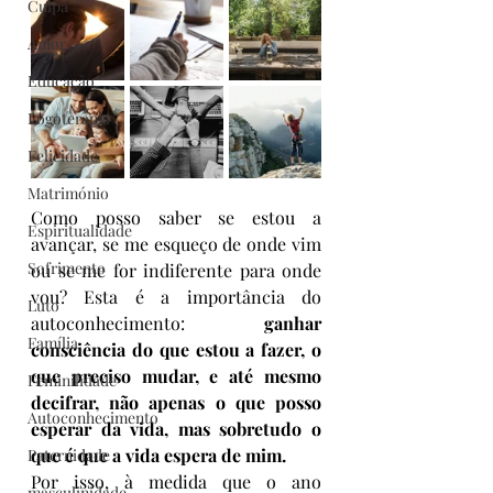
Culpa
Amor
Educação
Logoterapia
Felicidade
Matrimónio
Como posso saber se estou a 
Espiritualidade
avançar, se me esqueço de onde vim 
Sofrimento
ou se me for indiferente para onde 
vou? Esta é a importância do 
Luto
autoconhecimento: 
ganhar 
Família
consciência do que estou a fazer, o 
que preciso mudar, e até mesmo 
Feminilidade
decifrar, não apenas o que posso 
Autoconhecimento
esperar da vida, mas sobretudo o 
que é que a vida espera de mim.
Paternidade
Por isso, à medida que o ano 
masculinidade