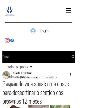
Login
Post
Todos os posts
Marta Faustino
Todos os posts
26 de dez. de 2023
3 min de leitura
Projeto de vida anual: uma chave
Identidade
para descortinar o sentido dos
Esperança
próximos 12 meses
Perdão