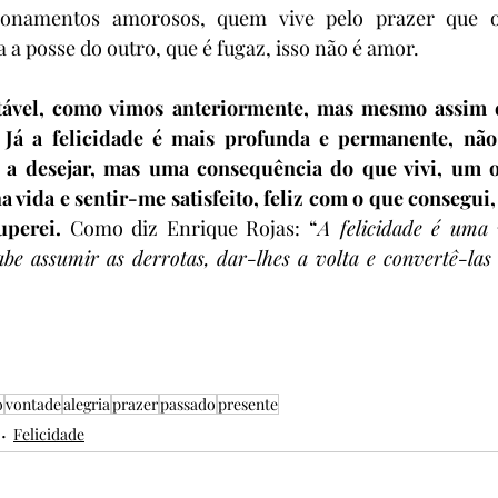
ionamentos amorosos, quem vive pelo prazer que o 
 a posse do outro, que é fugaz, isso não é amor. 
stável, como vimos anteriormente, mas mesmo assim e
Já a felicidade é mais profunda e permanente, não 
 a desejar, mas uma consequência do que vivi, um o
vida e sentir-me satisfeito, feliz com o que consegui, 
uperei.
 Como diz Enrique Rojas: “
A felicidade é uma 
abe assumir as derrotas, dar-lhes a volta e convertê-las 
o
vontade
alegria
prazer
passado
presente
Felicidade