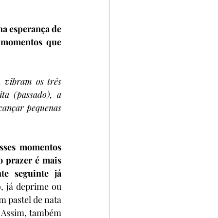
na esperança de 
s momentos que 
, vibram os três 
ta (passado), a 
cançar pequenas 
esses momentos 
 prazer é mais 
e seguinte já 
, já deprime ou 
 pastel de nata 
. Assim, também 