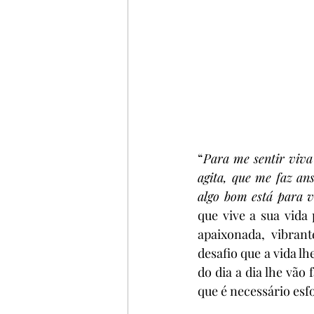
“
Para me sentir viva
agita, que me faz ans
algo bom está para vi
que vive a sua vida
apaixonada, vibran
desafio que a vida lh
do dia a dia lhe vão
que é necessário esfo