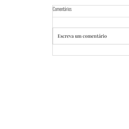
Comentários
Escreva um comentário
Recomeço? Ano novo, novas
oportunidades ou uma nova postura?