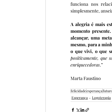
funciona nos relac
simplesmente, anseia
A alegria é mais e
momento presente. 
alcançar, uma meta
mesmo, para a minha 
o que vivi, o que s
positivamente, que s
enriquecedoras
.” 
Marta Faustino
felicidade
esperança
futur
Esperança
Logoterapia