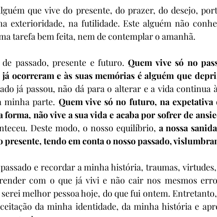
lguém que vive do presente, do prazer, do desejo, port
na exterioridade, na futilidade. Este alguém não conhe
uma tarefa bem feita, nem de contemplar o amanhã.
 de passado, presente e futuro. 
Quem vive só no pass
 já ocorreram e às suas memórias é alguém que depr
sado já passou, não dá para o alterar e a vida continua 
a minha parte. 
Quem vive só no futuro, na expetativa 
 forma, não vive a sua vida e acaba por sofrer de ansi
nteceu. Deste modo, o nosso equilíbrio, 
a nossa sanida
o presente, tendo em conta o nosso passado, vislumbran
passado e recordar a minha história, traumas, virtudes, 
render com o que já vivi e não cair nos mesmos erros
 serei melhor pessoa hoje, do que fui ontem. Entretanto, 
ceitação da minha identidade, da minha história e ap