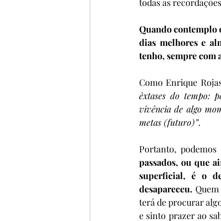
todas as recordações
Quando contemplo o 
dias melhores e alm
tenho, sempre com a 
Como Enrique Rojas 
êxtases do tempo: pa
vivência de algo mom
metas (futuro)”
.
Portanto, podemos 
passados, ou que ai
superficial, é o 
desapareceu.
 Quem v
terá de procurar alg
e sinto prazer ao s