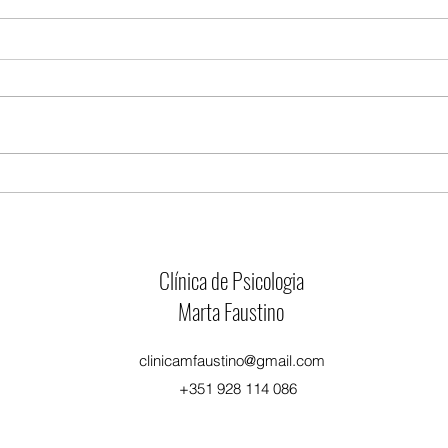
O Natal é Família: nós e os outros
Entre o
Clínica de Psicologia
Marta Faustino
clinicamfaustino@gmail.com
+351 928 114 086