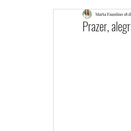
Logoterapia
Marta Faustino
Felicidade
18 d
Prazer, alegr
Feminilidade
Autoconh
Traumas
Futuro
ma
Terapia de casal
nutriç