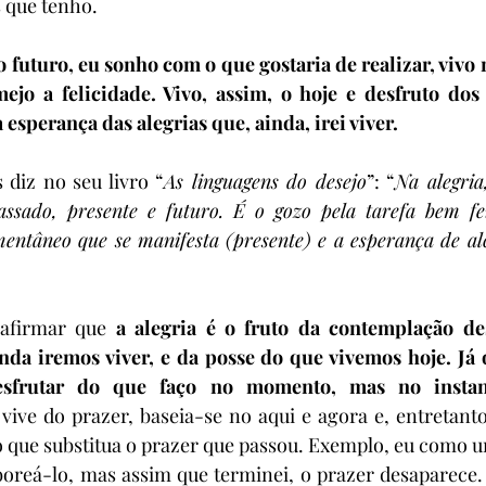
 que tenho.
futuro, eu sonho com o que gostaria de realizar, vivo 
ejo a felicidade. Vivo, assim, o hoje e desfruto do
esperança das alegrias que, ainda, irei viver.
diz no seu livro “
As linguagens do desejo
”: “
Na alegria
ssado, presente e futuro. É o gozo pela tarefa bem fei
entâneo que se manifesta (presente) e a esperança de al
afirmar que 
a alegria é o fruto da contemplação d
nda iremos viver, e da posse do que vivemos hoje. Já o
desfrutar do que faço no momento, mas no instant
ive do prazer, baseia-se no aqui e agora e, entretanto
o que substitua o prazer que passou. Exemplo, eu como um
aboreá-lo, mas assim que terminei, o prazer desaparece