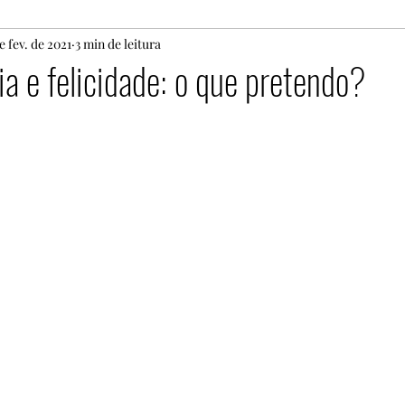
e fev. de 2021
Matrimónio
3 min de leitura
Espiritualidade
Sofrimento
ia e felicidade: o que pretendo?
ecimento
Paternidade
masculinidade
Teolo
ternidade
Projeto
Pedopsiquiatria
Psicote
ão
mulher