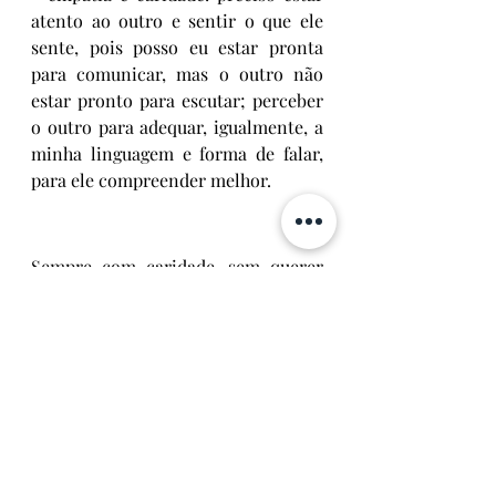
atento ao outro e sentir o que ele 
sente, pois posso eu estar pronta 
para comunicar, mas o outro não 
estar pronto para escutar; perceber 
o outro para adequar, igualmente, a 
minha linguagem e forma de falar, 
para ele compreender melhor.
Sempre com caridade, sem querer 
ofender, julgar, maltratar, tentar 
sempre que o outro se sinta amado e 
não humilhado.
Santa Teresa Benedita da Cruz 
(Edith Stein) tem uma frase muito 
interessante "
Não aceite nada como 
verdade se não houver amor. Não 