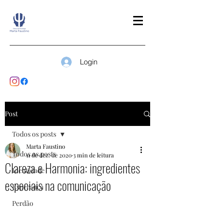
Login
Post
Todos os posts
Marta Faustino
Todos os posts
11 de dez. de 2020
3 min de leitura
Clareza e Harmonia: ingredientes
Identidade
especiais na comunicação
Esperança
Perdão