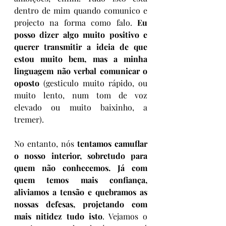
dentro de mim quando comunico e 
projecto na forma como falo. 
Eu 
posso dizer algo muito positivo e 
querer transmitir a ideia de que 
estou muito bem, mas a minha 
linguagem não verbal comunicar o 
oposto 
(gesticulo muito rápido, ou 
muito lento, num tom de voz 
elevado ou muito baixinho, a 
tremer).
No entanto, nós 
tentamos camuflar 
o nosso interior, sobretudo para 
quem não conhecemos. Já com 
quem temos mais confiança, 
aliviamos a tensão e quebramos as 
nossas defesas, projetando com 
mais nitidez tudo isto
. Vejamos o 