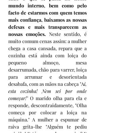
mundo interno, bem como pelo 
facto de estarmos com quem temos 
mais confiança, baixamos as nossas 
defesas e mais transparecem as 
nossas emoções. 
Neste sentido, é 
muito comum cenas assim: a mulher 
chega a casa cansada, repara que a 
cozinha está ainda com loiça do 
pequeno almoço, mesa 
desarrumada, chão para varrer, loiça 
para arrumar e desorientada 
desabafa, com as mãos na cabeça "A
i, 
esta cozinha! Nem sei por onde 
começar!"
 O marido olha para ela e 
responde, descontraidamente, "Olha 
começa por colocar a loiça na 
máquina." A mulher a espumar de 
raiva grita-lhe "Alguém te pediu 