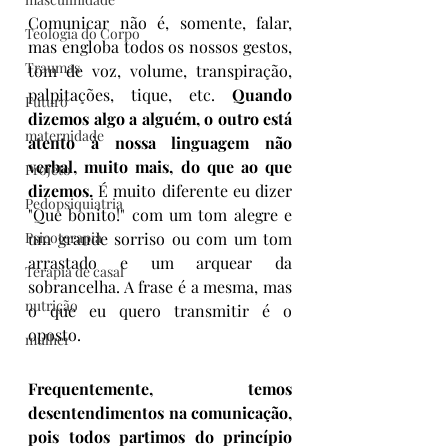
Comunicar não é, somente, falar, 
Teologia do Corpo
mas engloba todos os nossos gestos, 
Traumas
tom de voz, volume, transpiração, 
palpitações, tique, etc. 
Quando 
Futuro
dizemos algo a alguém, o outro está 
maternidade
atento à nossa linguagem não 
verbal, muito mais, do que ao que 
Projeto
dizemos.
 É muito diferente eu dizer 
Pedopsiquiatria
"Que bonito!" com um tom alegre e 
Psicoterapia
um grande sorriso ou com um tom 
arrastado e um arquear da 
Terapia de casal
sobrancelha. A frase é a mesma, mas 
nutrição
o que eu quero transmitir é o 
oposto.
mulher
Frequentemente, temos 
desentendimentos na comunicação, 
pois todos partimos do princípio 